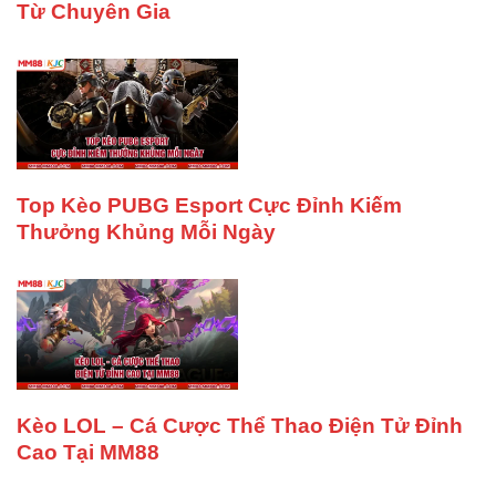
Từ Chuyên Gia
Top Kèo PUBG Esport Cực Đỉnh Kiếm
Thưởng Khủng Mỗi Ngày
Kèo LOL – Cá Cược Thể Thao Điện Tử Đỉnh
Cao Tại MM88