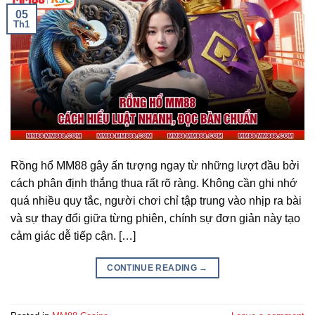
05
Th1
Rồng hổ MM88 gây ấn tượng ngay từ những lượt đầu bởi
cách phân định thắng thua rất rõ ràng. Không cần ghi nhớ
quá nhiều quy tắc, người chơi chỉ tập trung vào nhịp ra bài
và sự thay đổi giữa từng phiên, chính sự đơn giản này tạo
cảm giác dễ tiếp cận. […]
CONTINUE READING
→