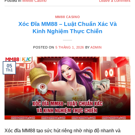
Posted in
MM88 Casino
Leave a comment
MM88 CASINO
Xóc Đĩa MM88 – Luật Chuẩn Xác Và
Kinh Nghiệm Thực Chiến
POSTED ON
5 THÁNG 1, 2026
BY
ADMIN
05
Th1
Xóc đĩa MM88 tạo sức hút riêng nhờ nhịp độ nhanh và