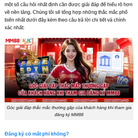
một số câu hỏi nhất định cần được giải đáp để hiểu rõ hơn
về nền tảng. Chúng tôi sẽ tổng hợp những thắc mắc phổ
biến nhất dưới đây kèm theo câu trả lời chi tiết và chính
xác nhất:
Góc giải đáp thắc mắc thường gặp của khách hàng khi tham gia
đăng ký MM88
Đăng ký có mất phí không?