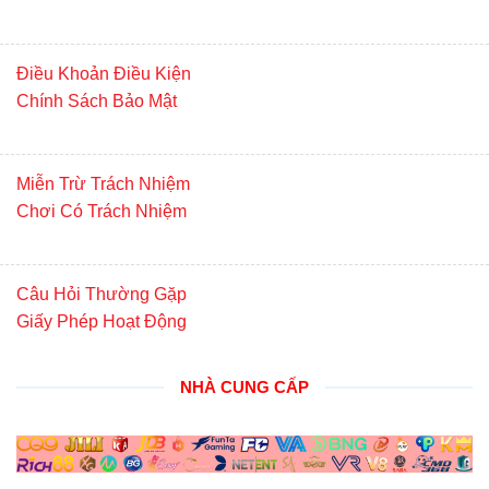
Điều Khoản Điều Kiện
Chính Sách Bảo Mật
Miễn Trừ Trách Nhiệm
Chơi Có Trách Nhiệm
Câu Hỏi Thường Gặp
Giấy Phép Hoạt Động
NHÀ CUNG CẤP