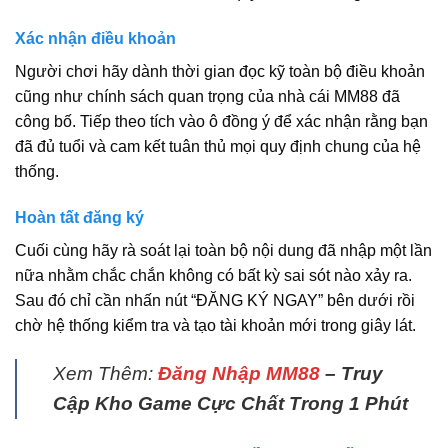
Xác nhận điều khoản
Người chơi hãy dành thời gian đọc kỹ toàn bộ điều khoản
cũng như chính sách quan trọng của nhà cái MM88 đã
công bố. Tiếp theo tích vào ô đồng ý để xác nhận rằng bạn
đã đủ tuổi và cam kết tuân thủ mọi quy định chung của hệ
thống.
Hoàn tất đăng ký
Cuối cùng hãy rà soát lại toàn bộ nội dung đã nhập một lần
nữa nhằm chắc chắn không có bất kỳ sai sót nào xảy ra.
Sau đó chỉ cần nhấn nút “ĐĂNG KÝ NGAY” bên dưới rồi
chờ hệ thống kiểm tra và tạo tài khoản mới trong giây lát.
Xem Thêm:
Đăng Nhập MM88
– Truy
Cập Kho Game Cực Chất Trong 1 Phút